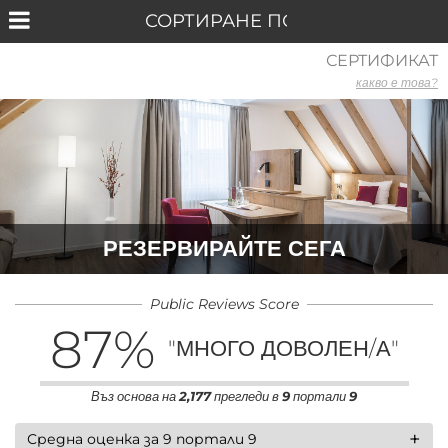
СЕРТИФИКАТ
какво е това?
РЕЗЕРВИРАЙТЕ СЕГА
Public Reviews Score
87
%
"МНОГО ДОВОЛЕН/А"
Въз основа на
2,177
прегледи в
9
портали
9
+
Средна оценка за 9 портали 9