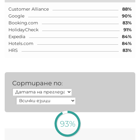
Customer Alliance
88%
Google
90%
Booking.com
83%
HolidayCheck
91%
Expedia
84%
Hotels.com
84%
HRS
83%
Сортиране по
:
93%