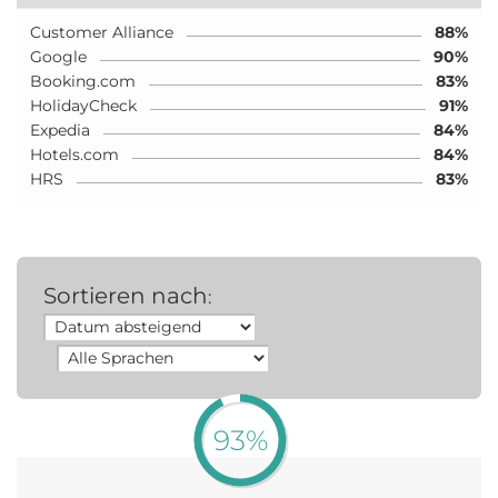
Customer Alliance
88%
Google
90%
Booking.com
83%
HolidayCheck
91%
Expedia
84%
Hotels.com
84%
HRS
83%
Sortieren nach
:
93%