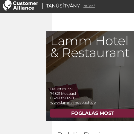
TANÚSÍTVÁNY
mi ez?
Lamm Hotel
& Restaurant
Hauptstr. 59
74821
Mosbach
06261 8902-0
www.lamm-mosbach.de
FOGLALÁS MOST