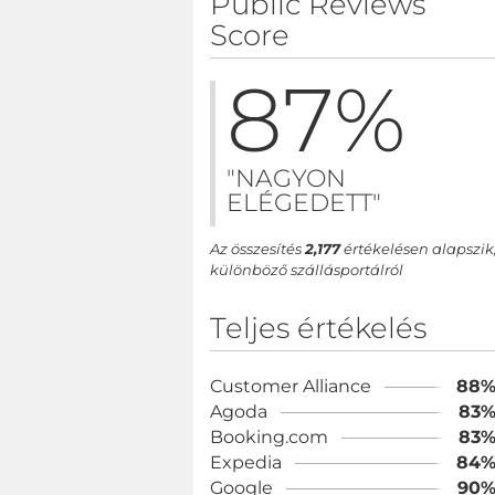
Public Reviews
Score
87
%
"NAGYON
ELÉGEDETT"
Az összesítés
2,177
értékelésen alapszik
különböző szállásportálról
Teljes értékelés
Customer Alliance
88
Agoda
83
Booking.com
83
Expedia
84
Google
90