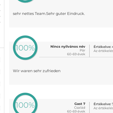
%
%
sehr nettes Team.Sehr guter Eindruck.
%
%
100%
Nincs nyilvános név
Értékelve: 
Pár
Az értékelé
60-69 évek
%
%
Wir waren sehr zufrieden
%
%
100%
%
Gast 7
Értékelve: 
Család
Az értékelé
60-69 évek