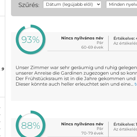
Szűrés
:
93%
Nincs nyilvános név
Értékelve: 
Pár
Az értékelé
60-69 évek
Unser Zimmer war sehr geräumig und ruhig gelegen.
,
9
unserer Anreise die Gardinen zugezogen und so kon
Der Frühstücksraum ist in die Jahre gekommen und b
Dieser könnte auch heller erleuchtet sein und eine...
%
%
%
88%
Nincs nyilvános név
Értékelve: 
%
Pár
Az értékelé
70-79 évek
%