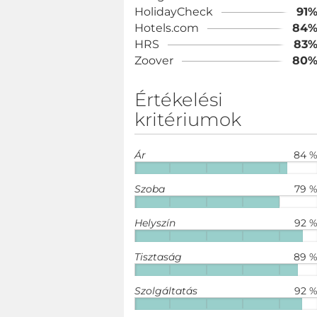
HolidayCheck
91
Hotels.com
84
HRS
83
Zoover
80
Értékelési
kritériumok
Ár
84 
Szoba
79 
Helyszín
92 
Tisztaság
89 
Szolgáltatás
92 