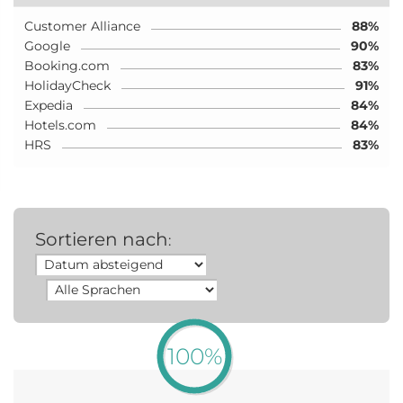
Customer Alliance
88%
Google
90%
Booking.com
83%
HolidayCheck
91%
Expedia
84%
Hotels.com
84%
HRS
83%
Sortieren nach
:
100%