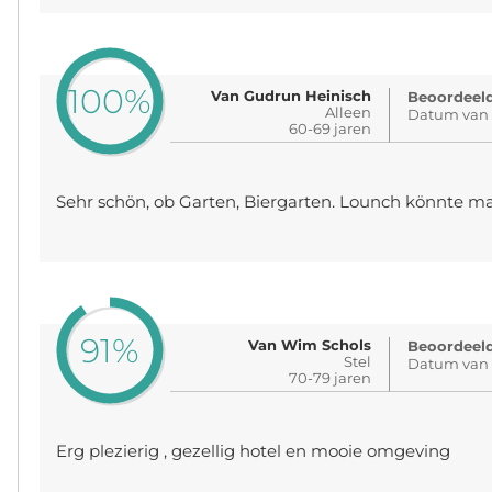
100%
Van Gudrun Heinisch
Beoordeeld
Alleen
Datum van 
60-69 jaren
Sehr schön, ob Garten, Biergarten. Lounch könnte ma
91%
Van Wim Schols
Beoordeeld
Stel
Datum van 
70-79 jaren
Erg plezierig , gezellig hotel en mooie omgeving