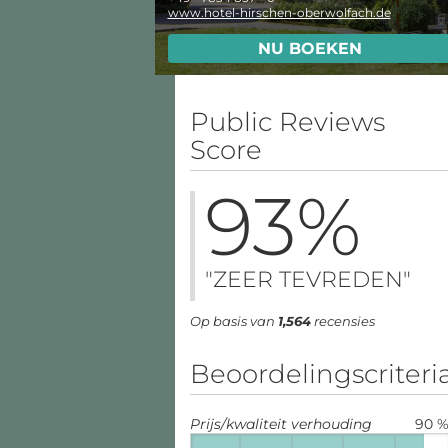
www.hotel-hirschen-oberwolfach.de
NU BOEKEN
Public Reviews
Score
93
%
"ZEER TEVREDEN"
Op basis van
1,564
recensies
Beoordelingscriteri
Prijs/kwaliteit verhouding
90 