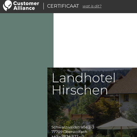
CERTIFICAAT
wat is dit?
Landhotel
Hirschen
Schwarzwaldstraße 2-3
77709
Oberwolfach
+49 - 7834 837 - 0