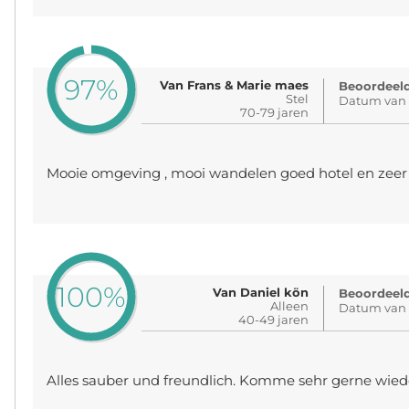
97%
Van Frans & Marie maes
Beoordeeld
Stel
Datum van 
70-79 jaren
Mooie omgeving , mooi wandelen goed hotel en zeer 
100%
Van Daniel kön
Beoordeeld
Alleen
Datum van 
40-49 jaren
Alles sauber und freundlich. Komme sehr gerne wied