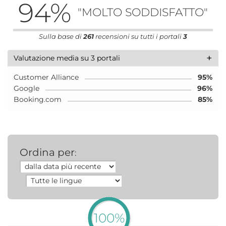
94
%
"MOLTO SODDISFATTO"
Sulla base di
261
recensioni su tutti i portali
3
+
Valutazione media su 3 portali
Customer Alliance
95%
Google
96%
Booking.com
85%
Ordina per
:
100%