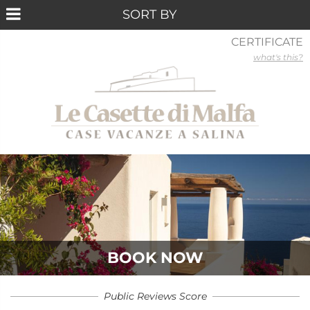
CERTIFICATE
what's this?
BOOK NOW
Public Reviews Score