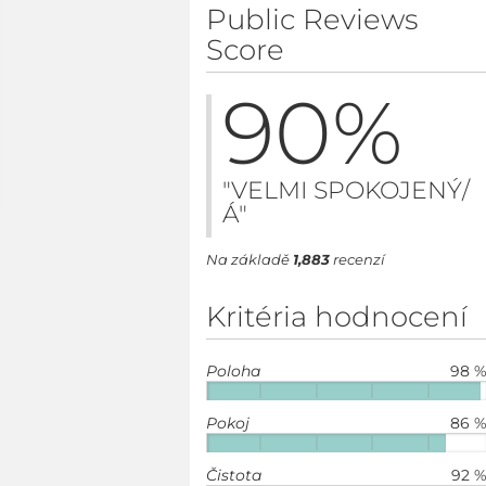
Public Reviews
Score
90
%
"VELMI SPOKOJENÝ/
Á"
Na základě
1,883
recenzí
Kritéria hodnocení
Poloha
98 
Pokoj
86 
Čistota
92 