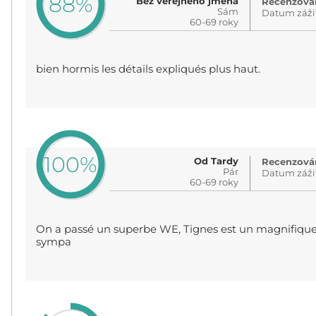
88%
Bez veřejného jména
Recenzován
Sám
Datum záži
60-69 roky
bien hormis les détails expliqués plus haut.
100%
Od Tardy
Recenzován
Pár
Datum záži
60-69 roky
On a passé un superbe WE, Tignes est un magnifique v
sympa