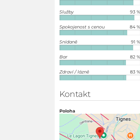
Služby
93 
Spokojenost s cenou
84 
Snídaně
91 
Bar
82 
Zdraví / lázně
83 
Kontakt
Poloha