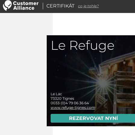
CERTIFIKÁT
co je tohle?
Le Refuge
Le Lac
73320
Tignes
0033 (0)4 79 06 36 64
www.refuge-tignes.com
REZERVOVAT NYNÍ