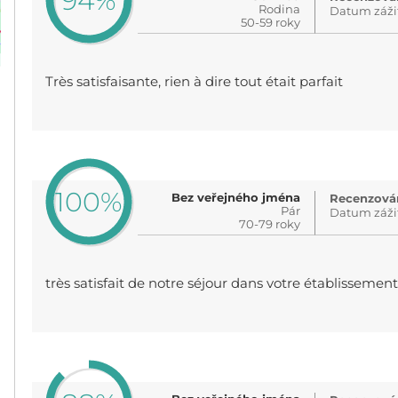
94%
Rodina
Datum záži
50-59 roky
Très satisfaisante, rien à dire tout était parfait
100%
Bez veřejného jména
Recenzován
Pár
Datum záži
70-79 roky
très satisfait de notre séjour dans votre établissement