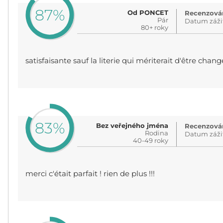
87%
Od PONCET
Recenzován
Pár
Datum záži
80+ roky
satisfaisante sauf la literie qui mériterait d'être chan
83%
Bez veřejného jména
Recenzován
Rodina
Datum záži
40-49 roky
merci c'était parfait ! rien de plus !!!