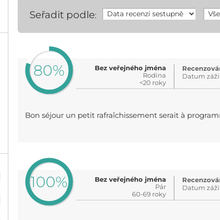
Seřadit podle
:
80%
Bez veřejného jména
Recenzován
Rodina
Datum záži
<20 roky
Bon séjour un petit rafraîchissement serait à progra
%
100%
Bez veřejného jména
Recenzován
Pár
Datum záži
%
60-69 roky
%