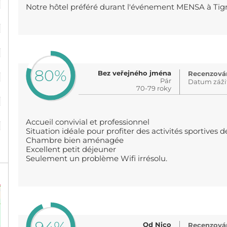
Notre hôtel préféré durant l'événement MENSA à Tig
%
%
%
80%
Bez veřejného jména
Recenzován
Pár
Datum záži
70-79 roky
%
%
Accueil convivial et professionnel
Situation idéale pour profiter des activités sportives de
Chambre bien aménagée
Excellent petit déjeuner
Seulement un problème Wifi irrésolu.
Od Nico
Recenzován