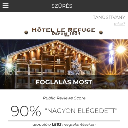
TANÚSÍTVÁNY
mi ez?
FOGLALÁS MOST
Public Reviews Score
90
%
"NAGYON ELÉGEDETT"
alapuló a
1,883
megtekíntéseken