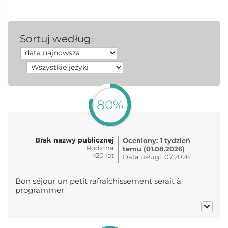
Sortuj według
:
80%
Brak nazwy publicznej
Oceniony: 1 tydzień
Rodzina
temu (01.08.2026)
<20 lat
Data usługi: 07.2026
Bon séjour un petit rafraîchissement serait à
programmer