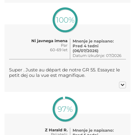
100%
Ni javnega imena
Mnenje je napisano:
Par
Pred 4 tedni
60-69 let
(06/07/2026)
Datum izkušnje: 07/2026
Super . Juste au départ de notre GR 55. Essayez le
petit dej ou la vue est magnifique.
97%
Z Harald R.
Mnenje je napisano:
Prijatelji
Pred 5 tedni