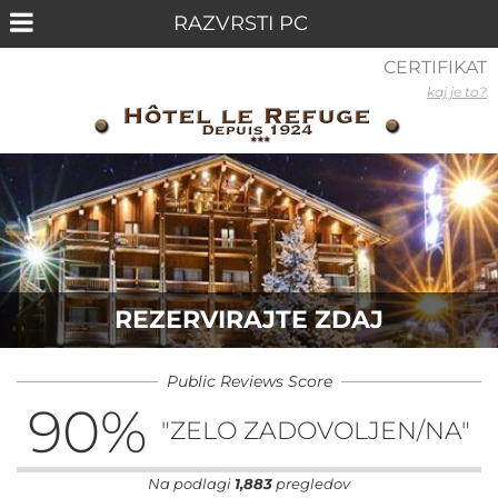
CERTIFIKAT
kaj je to?
REZERVIRAJTE ZDAJ
Public Reviews Score
90
%
"ZELO ZADOVOLJEN/NA"
Na podlagi
1,883
pregledov