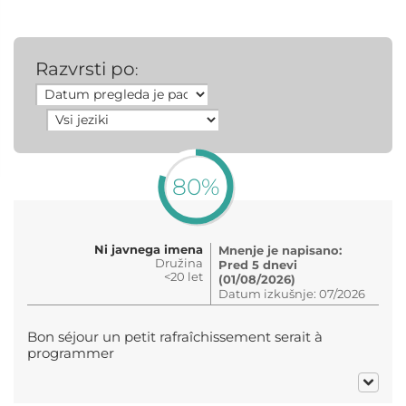
Razvrsti po
:
80%
Ni javnega imena
Mnenje je napisano:
Družina
Pred 5 dnevi
<20 let
(01/08/2026)
Datum izkušnje: 07/2026
Bon séjour un petit rafraîchissement serait à
programmer