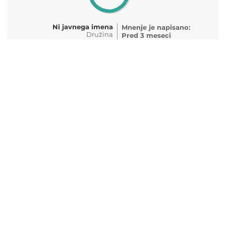
Ni javnega imena
Mnenje je napisano:
Družina
Pred 3 meseci
50-59 let
(27/04/2026)
Datum izkušnje:
04/2026
Hôtel bien situé face aux pistes, proche des
parkings, avec une superbe salle de petit déjeuner
qui offre une vue splendide sur la chaîne
montagneuse et pistes de ski
100%
Z GRALL
Mnenje je napisano:
Par
Pred 3 meseci
60-69 let
(26/04/2026)