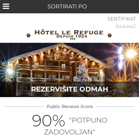
SERTIFIKAT
šta je ovo?
REZERVIŠITE ODMAH
Public Reviews Score
90
%
"POTPUNO
ZADOVOLJAN"