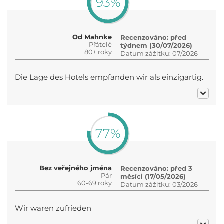
93%
Od Mahnke
Recenzováno: před
Přátelé
týdnem (30/07/2026)
80+ roky
Datum zážitku: 07/2026
Die Lage des Hotels empfanden wir als einzigartig.
77%
Bez veřejného jména
Recenzováno: před 3
Pár
měsíci (17/05/2026)
60-69 roky
Datum zážitku: 03/2026
Wir waren zufrieden