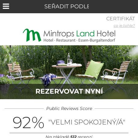
CERTIFIKÁT
co je tohle?
REZERVOVAT NYNÍ
Public Reviews Score
92
%
"VELMI SPOKOJENÝ/Á"
Na základě
512
recenzí