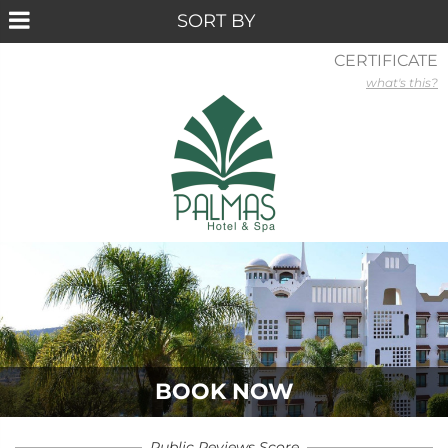
CERTIFICATE
what's this?
BOOK NOW
Public Reviews Score