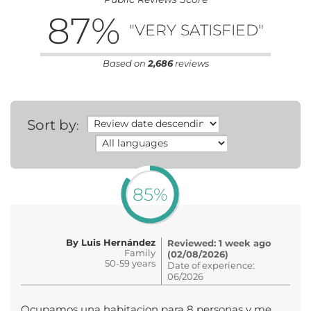
87
%
"VERY SATISFIED"
Based on
2,686
reviews
Sort by
:
85%
By Luis Hernández
Reviewed: 1 week ago
Family
(02/08/2026)
50-59 years
Date of experience:
06/2026
Ocupamos una habitacion para 8 personas y me