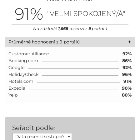
91
%
"VELMI SPOKOJENÝ/Á"
Na základě
1,668
recenzí z
9
portálů
+
Průměrné hodnocení z 9 portálů
Customer Alliance
92%
Booking.com
86%
Google
92%
HolidayCheck
96%
Hotels.com
91%
Expedia
90%
Yelp
80%
Seřadit podle
: