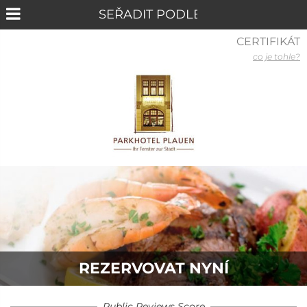
CERTIFIKÁT
co je tohle?
REZERVOVAT NYNÍ
Public Reviews Score