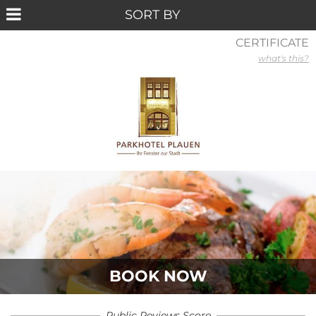
CERTIFICATE
what's this?
BOOK NOW
Public Reviews Score