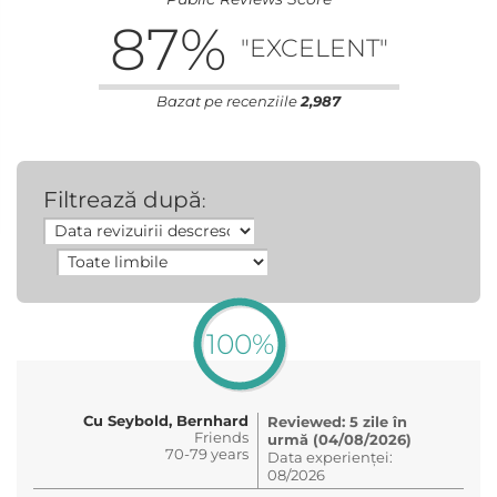
87
%
"EXCELENT"
Bazat pe recenziile
2,987
Filtrează după
:
100%
Cu Seybold, Bernhard
Reviewed: 5 zile în
Friends
urmă (04/08/2026)
70-79 years
Data experienței:
08/2026