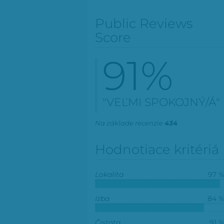
Public Reviews
Score
91
%
"VEĽMI SPOKOJNÝ/Á"
Na základe recenzie
434
Hodnotiace kritériá
Lokalita
97 
Izba
84 
Čistota
91 