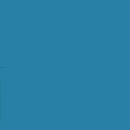
%
%
%