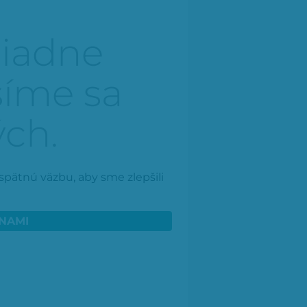
iadne
šíme sa
ých.
spätnú väzbu, aby sme zlepšili
 NAMI