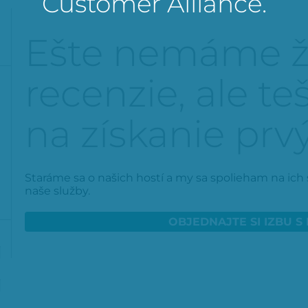
Customer Alliance.
Ešte nemáme ž
recenzie, ale te
na získanie prv
Staráme sa o našich hostí a my sa spolieham na ich 
naše služby.
OBJEDNAJTE SI IZBU S
%
%
%