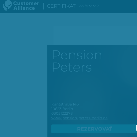
CERTIFIKÁT
čo je toto?
Pension
Peters
Kantstraße 146
10623
Berlin
0303122278
www.pension-peters-berlin.de
REZERVOVAŤ