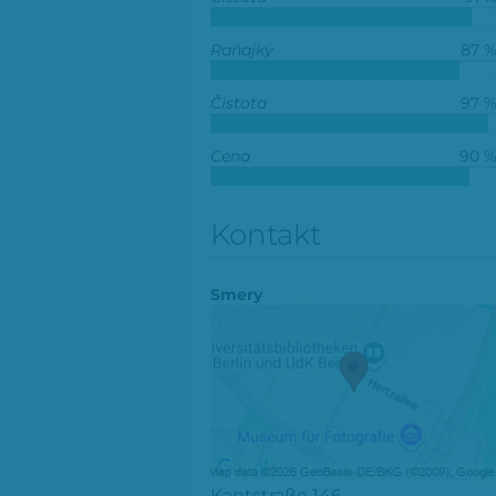
Raňajky
87 
Čistota
97 
Cena
90 
Kontakt
Smery
Kantstraße 146