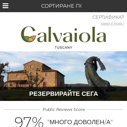
СЕРТИФИКАТ
какво е това?
РЕЗЕРВИРАЙТЕ СЕГА
Public Reviews Score
97
%
"МНОГО ДОВОЛЕН/А"