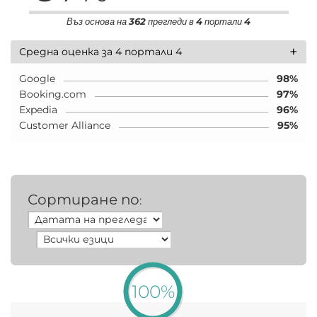
Въз основа на
362
прегледи в
4
портали
4
+
Средна оценка за 4 портали 4
Google
98%
Booking.com
97%
Expedia
96%
Customer Alliance
95%
Сортиране по
:
100%