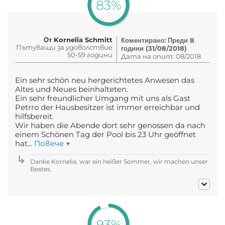
83%
От Kornelia Schmitt
Коментирано: Преди 8
Пътуващи за удоволствие
години (31/08/2018)
50-59 години
Дата на опит: 08/2018
Ein sehr schön neu hergerichtetes Anwesen das
Altes und Neues beinhalteten.
Ein sehr freundlicher Umgang mit uns als Gast
Petrro der Hausbesitzer ist immer erreichbar und
hilfsbereit.
Wir haben die Abende dort sehr genossen da nach
einem Schönen Tag der Pool bis 23 Uhr geöffnet
hat...
Повече ▼
Danke Kornelia, war ein heißer Sommer, wir machen unser
Bestes.
93%