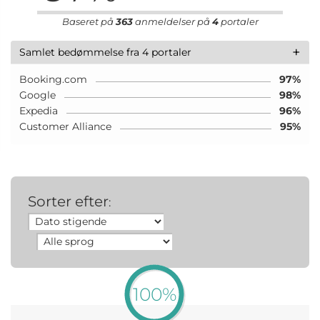
Baseret på
363
anmeldelser på
4
portaler
+
Samlet bedømmelse fra 4 portaler
Booking.com
97%
Google
98%
Expedia
96%
Customer Alliance
95%
Sorter efter
:
100%