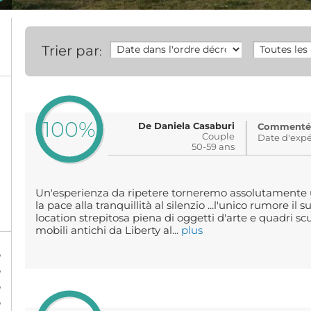
Trier par
:
100%
De Daniela Casaburi
Commenté: 
Couple
Date d'expé
50-59 ans
Un'esperienza da ripetere torneremo assolutamente u
la pace alla tranquillità al silenzio ...l'unico rumore il 
location strepitosa piena di oggetti d'arte e quadri scu
mobili antichi da Liberty al...
plus
%
%
%
%