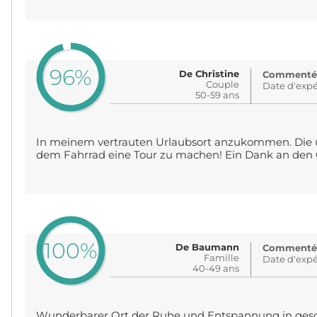
96%
De Christine
Commenté: i
Couple
Date d'expé
50-59 ans
In meinem vertrauten Urlaubsort anzukommen. Die 
dem Fahrrad eine Tour zu machen! Ein Dank an den G
100%
De Baumann
Commenté: i
Famille
Date d'expé
40-49 ans
Wunderbarer Ort der Ruhe und Entspannung in gesc