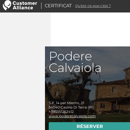
CERTIFICAT
Qu'est-ce que c'est ?
Podere
Calvaiola
S.P. 14 per Miemo, 21
56040
Casino Di Terra (PI)
+393351252412
www.poderecalvaiola.com
RÉSERVER