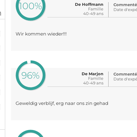
100%
De Hoffmann
Commenté: i
Famille
Date d'expé
n
40-49 ans
%
Wir kommen wieder!!!
%
%
%
96%
De Marjon
Commenté: i
Famille
Date d'expé
40-49 ans
%
%
Geweldig verblijf, erg naar ons zin gehad