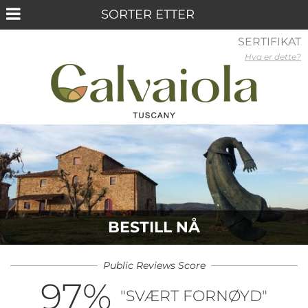
SERTIFIKAT
Hva er dette?
BESTILL NÅ
Public Reviews Score
97
%
"SVÆRT FORNØYD"