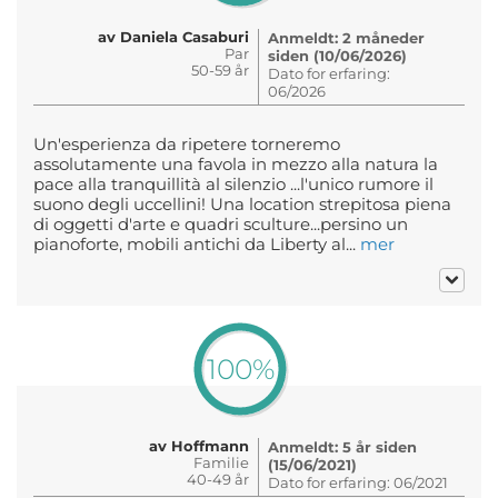
av Daniela Casaburi
Anmeldt: 2 måneder
Par
siden (10/06/2026)
50-59 år
Dato for erfaring:
06/2026
Un'esperienza da ripetere torneremo
assolutamente una favola in mezzo alla natura la
pace alla tranquillità al silenzio ...l'unico rumore il
suono degli uccellini! Una location strepitosa piena
di oggetti d'arte e quadri sculture...persino un
pianoforte, mobili antichi da Liberty al...
mer
100%
av Hoffmann
Anmeldt: 5 år siden
Familie
(15/06/2021)
40-49 år
Dato for erfaring: 06/2021