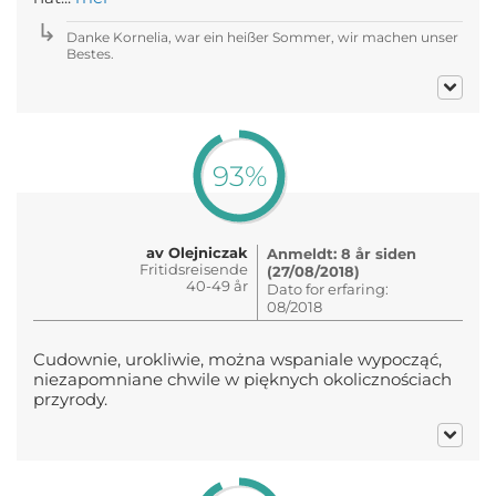
Danke Kornelia, war ein heißer Sommer, wir machen unser
Bestes.
93%
av Olejniczak
Anmeldt: 8 år siden
Fritidsreisende
(27/08/2018)
40-49 år
Dato for erfaring:
08/2018
Cudownie, urokliwie, można wspaniale wypocząć,
niezapomniane chwile w pięknych okolicznościach
przyrody.