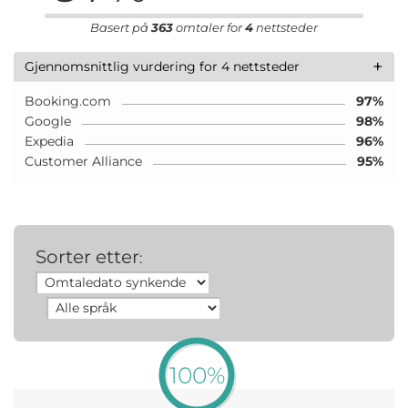
Basert på
363
omtaler for
4
nettsteder
+
Gjennomsnittlig vurdering for 4 nettsteder
Booking.com
97%
Google
98%
Expedia
96%
Customer Alliance
95%
Sorter etter
:
100%