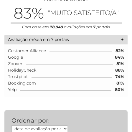
83
%
"MUITO SATISFEITO/A"
Com base em
78,949
avaliações em
7
portais
+
Avaliação média em 7 portais
Customer Alliance
82%
Google
84%
Zoover
81%
HolidayCheck
88%
Trustpilot
74%
Booking.com
81%
Yelp
80%
Ordenar por
: