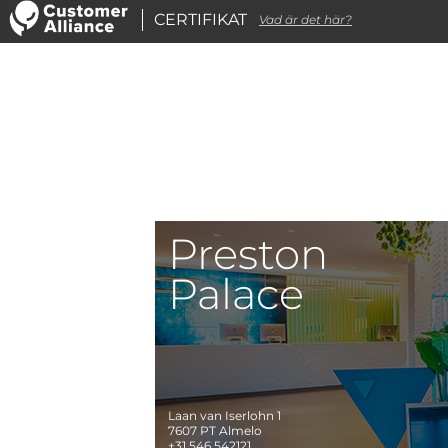
CERTIFIKAT
Vad är det här?
Preston
Palace
Laan van Iserlohn 1
7607 PT
Almelo
+31 546 542121