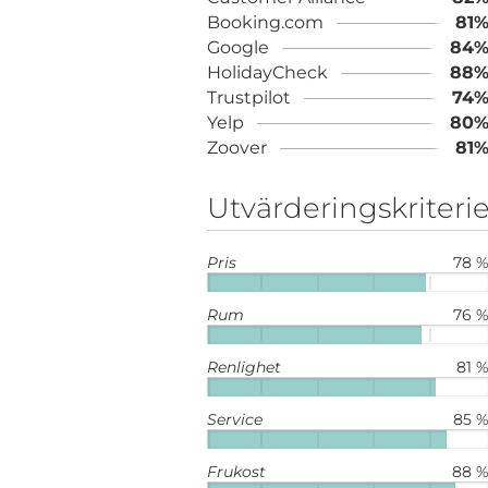
Booking.com
81
Google
84
HolidayCheck
88
Trustpilot
74
Yelp
80
Zoover
81
Utvärderingskriterie
Pris
78 
Rum
76 
Renlighet
81 
Service
85 
Frukost
88 