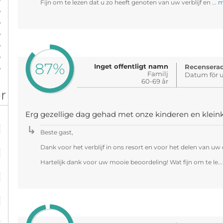
Fijn om te lezen dat u zo heeft genoten van uw verblijf en ...
m
%
%
%
%
%
87%
Inget offentligt namn
%
Recenserad
Familj
Datum för u
60-69 år
r
Erg gezellige dag gehad met onze kinderen en klein
%
Beste gast,
%
Dank voor het verblijf in ons resort en voor het delen van uw 
Hartelijk dank voor uw mooie beoordeling! Wat fijn om te le..
%
%
%