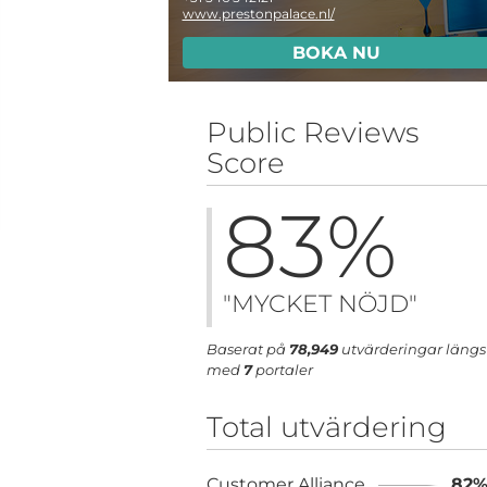
www.prestonpalace.nl/
BOKA NU
Public Reviews
Score
83
%
"MYCKET NÖJD"
Baserat på
78,949
utvärderingar längs
med
7
portaler
Total utvärdering
Customer Alliance
82