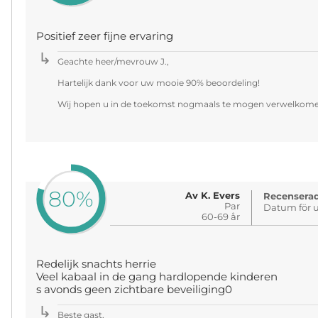
Positief zeer fijne ervaring
Geachte heer/mevrouw J.,
Hartelijk dank voor uw mooie 90% beoordeling!
Wij hopen u in de toekomst nogmaals te mogen verwelkomen 
80%
Av K. Evers
Recenserad
Par
Datum för u
60-69 år
Redelijk snachts herrie
Veel kabaal in de gang hardlopende kinderen
s avonds geen zichtbare beveiliging0
Beste gast,