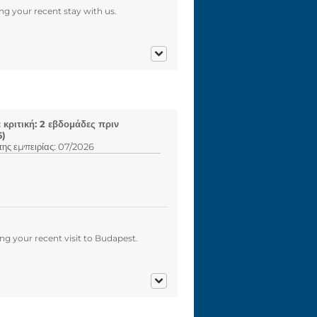
ng your recent stay with us.
κριτική: 2 εβδομάδες πριν
6)
ης εμπειρίας: 07/2026
g your recent visit to Budapest.