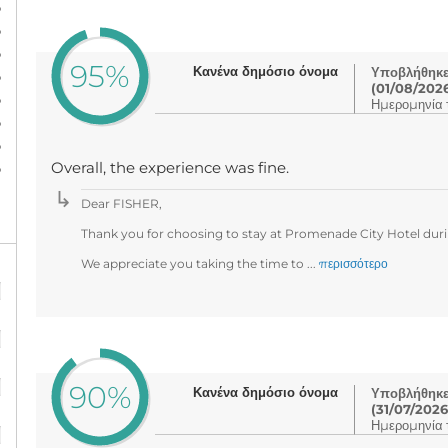
%
%
%
95%
Κανένα δημόσιο όνομα
Υποβλήθηκε 
%
(01/08/202
%
Ημερομηνία τ
%
%
%
Overall, the experience was fine.
Dear FISHER,
Thank you for choosing to stay at Promenade City Hotel durin
We appreciate you taking the time to ...
περισσότερο
%
%
%
90%
Κανένα δημόσιο όνομα
Υποβλήθηκε 
(31/07/2026
%
Ημερομηνία τ