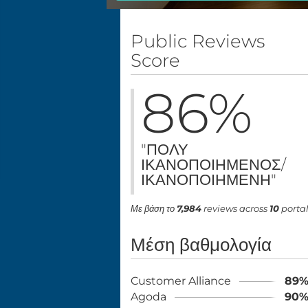
Public Reviews
Score
86
%
"ΠΟΛΎ
ΙΚΑΝΟΠΟΙΗΜΈΝΟΣ/
ΙΚΑΝΟΠΟΙΗΜΈΝΗ"
Με βάση το
7,984
reviews across
10
porta
Μέση βαθμολογία
Customer Alliance
89
Agoda
90