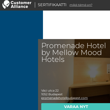
SERTIFIKAATTI
mikä tämä on?
Promenade Hotel
by Mellow Mood
Hotels
Váci utca 22
1052
Budapest
promenadehotelbudapest.com
VARAA NYT