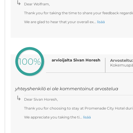
Dear Wolfram,
Thank you for taking the time to share your feedback regardi
We are glad to hear that your overall ex...
lisää
100%
arvioijalta Sivan Horesh
Arvosteltu:
Kokemuspäi
yhteyshenkilö ei ole kommentoinut arvostelua
Dear Sivan Horesh,
Thank you for choosing to stay at Promenade City Hotel durin
We appreciate you taking the ti...
lisää