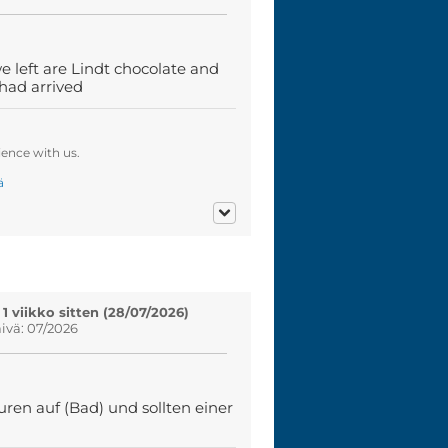
e left are Lindt chocolate and
 had arrived
ence with us.
ä
 1 viikko sitten (28/07/2026)
vä: 07/2026
en auf (Bad) und sollten einer