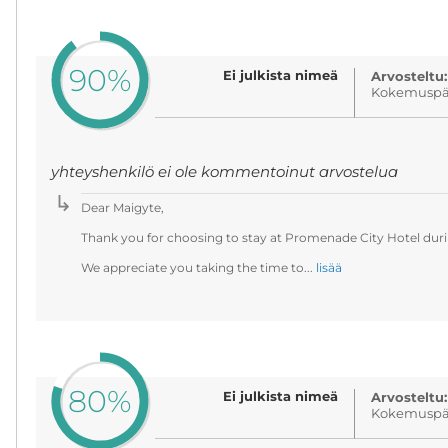
90%
Ei julkista nimeä
Arvosteltu:
Kokemuspäi
yhteyshenkilö ei ole kommentoinut arvostelua
Dear Maigyte,
Thank you for choosing to stay at Promenade City Hotel durin
We appreciate you taking the time to...
lisää
80%
Ei julkista nimeä
Arvosteltu:
Kokemuspäi