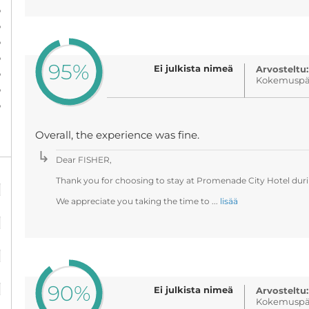
%
%
%
%
95%
Ei julkista nimeä
Arvosteltu:
%
Kokemuspäi
%
%
Overall, the experience was fine.
Dear FISHER,
%
Thank you for choosing to stay at Promenade City Hotel durin
We appreciate you taking the time to ...
lisää
%
%
%
90%
Ei julkista nimeä
Arvosteltu:
Kokemuspäi