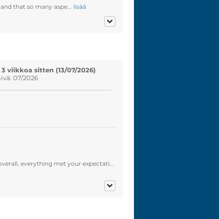
 and that so many aspe...
lisää
 3 viikkoa sitten (13/07/2026)
vä: 07/2026
verall, everything met your expectati...