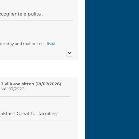
cogliente e pulita .
ur stay and that our ce...
lisää
 3 viikkoa sitten (18/07/2026)
vä: 07/2026
kfast! Great for families!