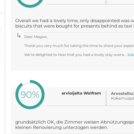
Overall we had a lovely time, only disappointed was w
biscuits that were bought for presents behind as taxi
Dear Megaw,
Thank you very much for taking the time to share your experi
We’re delighted to hear that you had a lovely stay overa...
lisä
90%
arvioijalta Wolfram
Arvosteltu:
Kokemuspäi
grundsätzlich OK, die Zimmer weisen Abnützungsspur
kleinen Renovierung unterzogen werden.