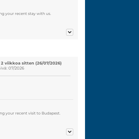
ng your recent stay with us.
 2 viikkoa sitten (26/07/2026)
vä: 07/2026
g your recent visit to Budapest.