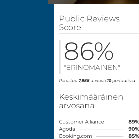
Public Reviews
Score
86
%
"ERINOMAINEN"
Perustuu
7,988
arvioon
10
portaalissa
Keskimääräinen
arvosana
Customer Alliance
89
Agoda
90
Booking.com
85