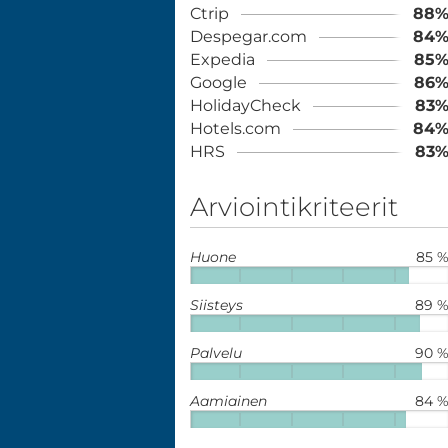
Ctrip
88
Despegar.com
84
Expedia
85
Google
86
HolidayCheck
83
Hotels.com
84
HRS
83
Arviointikriteerit
Huone
85 
Siisteys
89 
Palvelu
90 
Aamiainen
84 