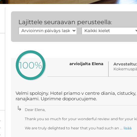
Lajittele seuraavan perusteella
:
100%
arvioijalta Elena
Arvosteltu:
Kokemuspäi
Velmi spolojny. Hotel priamo v centre diania, cistucky
ranajkami. Uprimne doporucujeme.
Dear Elena,
Thank you so much for your wonderful review and for your
%
%
We are truly delighted to hear that you had such an ...
lisää
%