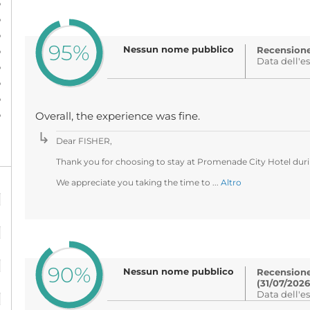
%
%
%
95%
%
Nessun nome pubblico
Recensione 
Data dell'e
%
%
%
%
Overall, the experience was fine.
Dear FISHER,
Thank you for choosing to stay at Promenade City Hotel durin
We appreciate you taking the time to ...
Altro
%
%
%
90%
Nessun nome pubblico
Recensione 
(31/07/2026
%
Data dell'e