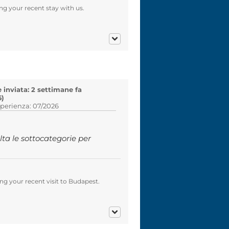
ng your recent stay with us.
inviata: 2 settimane fa
6)
sperienza: 07/2026
a le sottocategorie per
g your recent visit to Budapest.