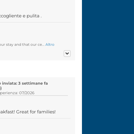
cogliente e pulita .
ur stay and that our ce...
Altro
inviata: 3 settimane fa
)
sperienza: 07/2026
kfast! Great for families!