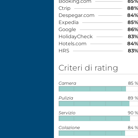
Booking.com
85
Ctrip
88
Despegar.com
84
Expedia
85
Google
86
HolidayCheck
83
Hotels.com
84
HRS
83
Criteri di rating
Camera
85 
Pulizia
89 
Servizio
90 
Colazione
84 