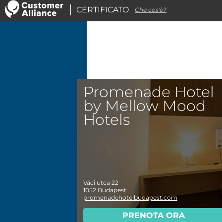
CERTIFICATO
Che cos'è?
Promenade Hotel
by Mellow Mood
Hotels
Váci utca 22
1052
Budapest
promenadehotelbudapest.com
PRENOTA ORA