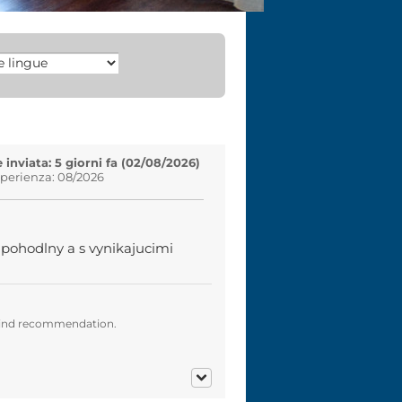
inviata: 5 giorni fa (02/08/2026)
sperienza: 08/2026
, pohodlny a s vynikajucimi
 kind recommendation.