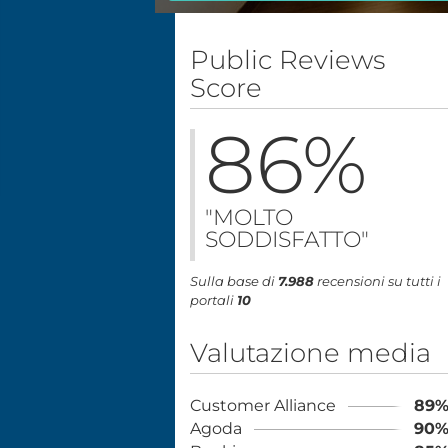
Public Reviews
Score
86
%
"MOLTO
SODDISFATTO"
Sulla base di
7.988
recensioni su tutti i
portali
10
Valutazione media
Customer Alliance
89
Agoda
90