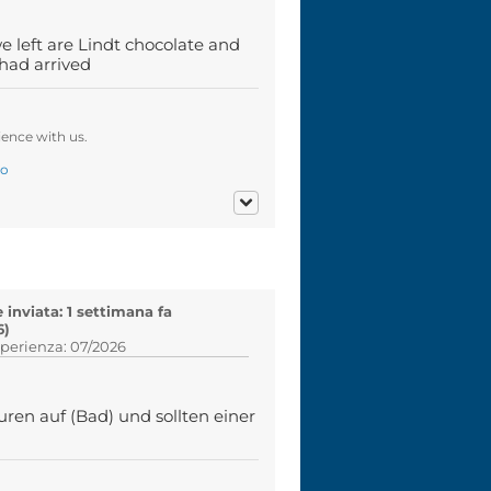
e left are Lindt chocolate and
 had arrived
ence with us.
ro
inviata: 1 settimana fa
6)
sperienza: 07/2026
en auf (Bad) und sollten einer