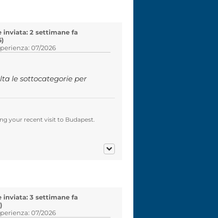
inviata: 2 settimane fa
6)
sperienza: 07/2026
a le sottocategorie per
g your recent visit to Budapest.
inviata: 3 settimane fa
)
sperienza: 07/2026