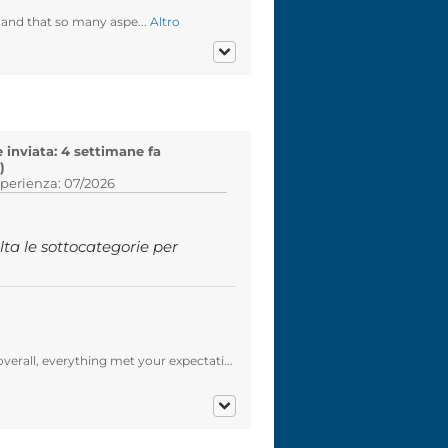
 and that so many aspe...
Altro
 inviata: 4 settimane fa
)
sperienza: 07/2026
a le sottocategorie per
verall, everything met your expectati...