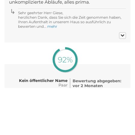
unkomplizierte Abläufe, alles prima.
Sehr geehrter Herr Giese,
herzlichen Dank, dass Sie sich die Zeit genommen haben,
Ihren Aufenthalt in unserem Haus so ausführlich zu
bewerten und...
mehr
92%
Kein öffentlicher Name
Bewertung abgegeben:
Paar
vor 2 Monaten
60-69 Jahre
(19.06.2026)
für den Zeitraum:
06.2026
Sauberes Hotel in guter Lage. Großes Zimmer mit
einem kleinen Balkon. Tiefgarage war für unser
kleines Auto kein Problem. Standartfrühstück.
Gutes Preis-Leistungsverhältnis. Die Innenstadt von