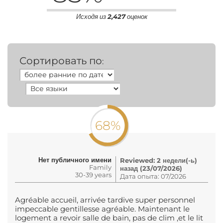
Исходя из
2,427
оценок
Сортировать по
:
68%
Нет публичного имени
Reviewed: 2 недели(-ь)
Family
назад (23/07/2026)
30-39 years
Дата опыта: 07/2026
Agréable accueil, arrivée tardive super personnel
impeccable gentillesse agréable. Maintenant le
logement a revoir salle de bain, pas de clim ,et le lit