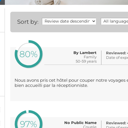
Sort by
:
80%
By Lambert
Reviewed: 
Family
Date of exp
50-59 years
Nous avons pris cet hôtel pour couper notre voyages 
bien accueilli par la réceptionniste.
%
%
97%
No Public Name
Reviewed: 
Couple
Date of exp