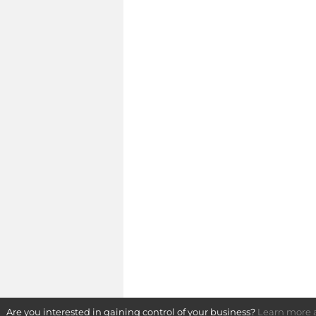
Are you interested in gaining control of your business?
Learn more a