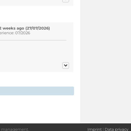
2 weeks ago (27/07/2026)
erience: 07/2026
nue management.
Imprint
|
Data privacy