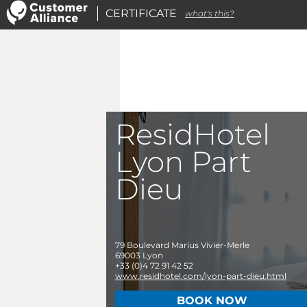
CERTIFICATE
what's this?
ResidHotel
Lyon Part
Dieu
79 Boulevard Marius Vivier-Merle
69003
Lyon
+33 (0)4 72 91 42 52
www.residhotel.com/lyon-part-dieu.html
BOOK NOW