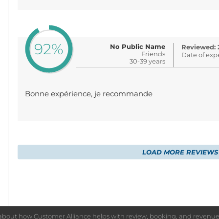
92%
No Public Name
Reviewed: 
Friends
Date of exp
30-39 years
Bonne expérience, je recommande
LOAD MORE REVIEWS
bout how Customer Alliance helps with review, booking, and reve