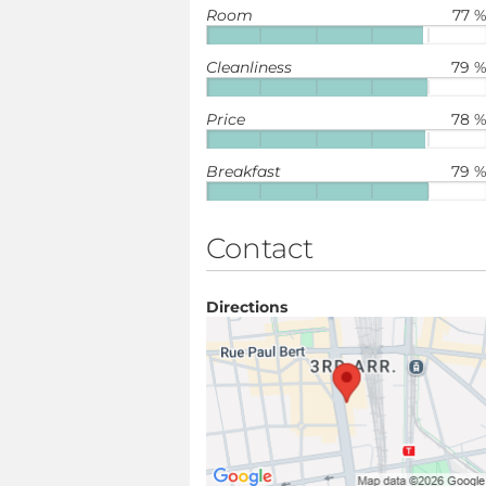
Room
77 
Cleanliness
79 
Price
78 
Breakfast
79 
Contact
Directions