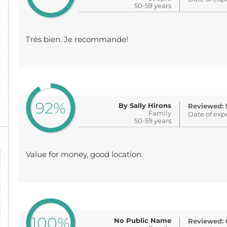
50-59 years
%
%
Très bien. Je recommande!
%
%
92%
By Sally Hirons
Reviewed: 
Family
Date of exp
50-59 years
Value for money, good location.
100%
No Public Name
Reviewed: 