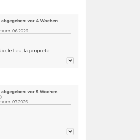
 abgegeben: vor 4 Wochen
traum: 06.2026
dio, le lieu, la propreté
 abgegeben: vor 5 Wochen
)
traum: 07.2026