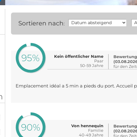
Sortieren nach
:
95%
Kein öffentlicher Name
Bewertung 
Paar
(03.08.202
50-59 Jahre
für den Zei
Emplacement idéal a 5 min a pieds du port. Accueil 
n
%
90%
Von hennequin
Bewertung
%
Familie
(02.08.202
40-49 Jahre
für den Zei