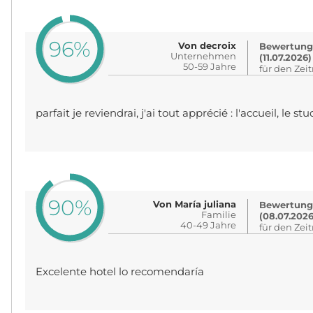
96%
Von decroix
Bewertung
Unternehmen
(11.07.2026)
50-59 Jahre
für den Zei
parfait je reviendrai, j'ai tout apprécié : l'accueil, le stu
90%
Von María juliana
Bewertung
Familie
(08.07.2026
40-49 Jahre
für den Zei
Excelente hotel lo recomendaría