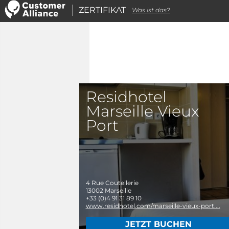
ZERTIFIKAT
Was ist das?
Residhotel
Marseille Vieux
Port
4 Rue Coutellerie
13002
Marseille
+33 (0)4 91 31 89 10
www.residhotel.com/marseille-vieux-port....
JETZT BUCHEN