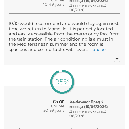
месеци (16/06/2026)
40-49 years
Датум на искуство:
06/2026
10/10 would recommend and would stay again next
time we return to Marseille. It is perfectly located
and easily accessible from the metro or by foot from
the train station. The air conditioning is a must in
the Mediterranean summer and the room is
spacious and comfortable, with ever...
повеќе
95%
Со OF
Reviewed: Пред 2
Couple
месеци (15/06/2026)
50-59 years
Датум на искуство:
06/2026