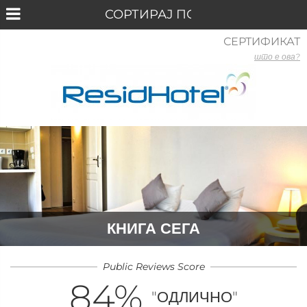
СЕРТИФИКАТ
што е ова?
КНИГА СЕГА
Public Reviews Score
84
%
"ОДЛИЧНО"