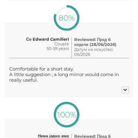
80%
Со Edward Camilleri
Reviewed: Пред 6
Couple
недели (28/06/2026)
50-59 years
Датум на искуство:
06/2026
Comfortable for a short stay.
A little suggestion ; a long mirror would come in
really useful.
100%
Нема јавно име
Reviewed: Пред 6