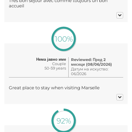
Très bon séjour avec comme toujours un bon
accueil
100%
Нема јавно име
Reviewed: Пред 2
Couple
месеци (08/06/2026)
50-59 years
Датум на искуство:
06/2026
Great place to stay when visiting Marselle
92%