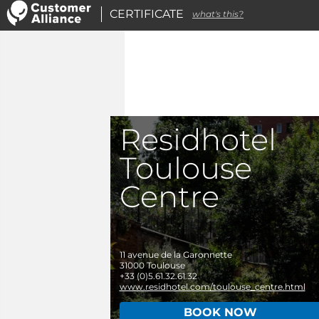
CERTIFICATE
what's this?
Residhotel
Toulouse
Centre
11 avenue de la Garonnette
31000
Toulouse
+33 (0)5.61.32.61.32
www.residhotel.com/toulouse_centre.html
BOOK NOW