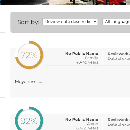
Sort by
:
72%
No Public Name
Reviewed: 
Family
Date of exp
40-49 years
Moyenne.............
%
92%
No Public Name
Reviewed: 
%
Alone
Date of exp
60-69 years