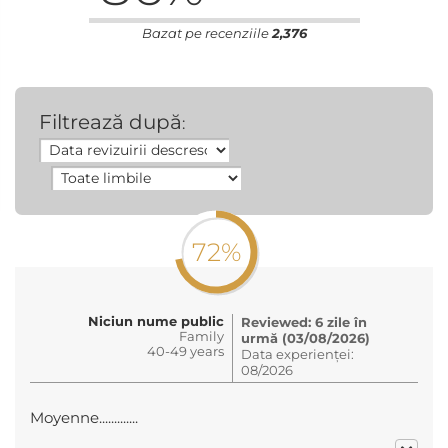
Bazat pe recenziile
2,376
Filtrează după
:
72%
Niciun nume public
Reviewed: 6 zile în
Family
urmă (03/08/2026)
40-49 years
Data experienței:
08/2026
Moyenne.............