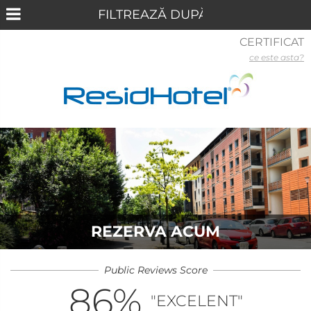
CERTIFICAT
ce este asta?
REZERVA ACUM
Public Reviews Score
86
%
"EXCELENT"