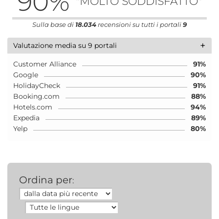
90
%
"MOLTO SODDISFATTO"
Sulla base di
18.034
recensioni su tutti i portali
9
+
Valutazione media su 9 portali
Customer Alliance
91%
Google
90%
HolidayCheck
91%
Booking.com
88%
Hotels.com
94%
Expedia
89%
Yelp
80%
Ordina per
: