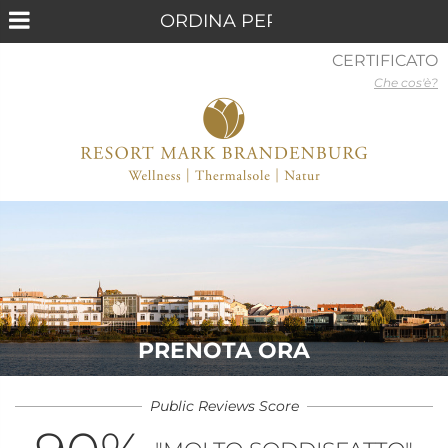
CERTIFICATO
Che cos'è?
PRENOTA ORA
Public Reviews Score