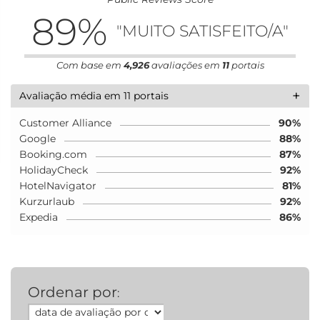
89
%
"MUITO SATISFEITO/A"
Com base em
4,926
avaliações em
11
portais
+
Avaliação média em 11 portais
Customer Alliance
90%
Google
88%
Booking.com
87%
HolidayCheck
92%
HotelNavigator
81%
Kurzurlaub
92%
Expedia
86%
Ordenar por
: