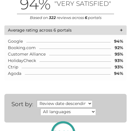
94
%
"VERY SATISFIED"
Based on
322
reviews across
6
portals
+
Average rating across 6 portals
Google
94%
Booking.com
92%
Customer Alliance
95%
HolidayCheck
93%
Ctrip
93%
Agoda
94%
Sort by
: