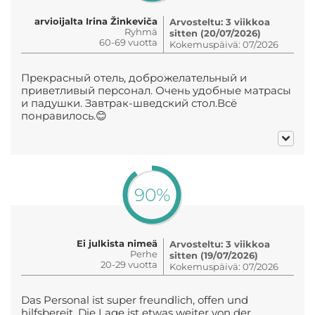
arvioijalta Irina Žinkeviča
Arvosteltu: 3 viikkoa
Ryhmä
sitten (20/07/2026)
60-69 vuotta
Kokemuspäivä: 07/2026
Прекрасный отель, доброжелательный и
приветливый персонал. Очень удобные матрасы
и падушки. Завтрак-шведский стол.Всё
понравилось.😊
90%
Ei julkista nimeä
Arvosteltu: 3 viikkoa
Perhe
sitten (19/07/2026)
20-29 vuotta
Kokemuspäivä: 07/2026
Das Personal ist super freundlich, offen und
hilfsbereit. Die Lage ist etwas weiter von der