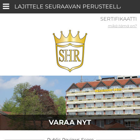
SERTIFIKAATTI
mikä tämä on?
VARAA NYT
Public Reviews Score