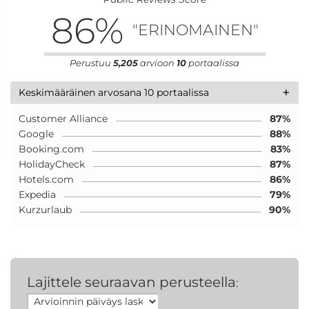
86
%
"ERINOMAINEN"
Perustuu
5,205
arvioon
10
portaalissa
+
Keskimääräinen arvosana 10 portaalissa
Customer Alliance
87%
Google
88%
Booking.com
83%
HolidayCheck
87%
Hotels.com
86%
Expedia
79%
Kurzurlaub
90%
Lajittele seuraavan perusteella
: