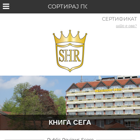
СЕРТИФИКАТ
што е ова?
КНИГА СЕГА
Public Reviews Score