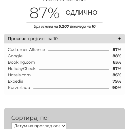
87
%
"ОДЛИЧНО"
Врз основа на
5,207
прегледи на
10
+
Просечен рејтинг на 10
Customer Alliance
87%
Google
88%
Booking.com
83%
HolidayCheck
87%
Hotels.com
86%
Expedia
79%
Kurzurlaub
90%
Сортирај по
: