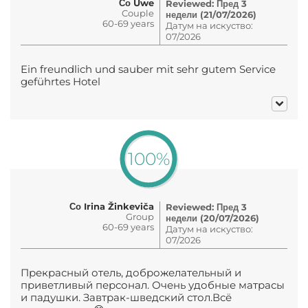
Со Uwe
Reviewed: Пред 3
Couple
недели (21/07/2026)
60-69 years
Датум на искуство:
07/2026
Ein freundlich und sauber mit sehr gutem Service
geführtes Hotel
100%
Со Irina Žinkeviča
Reviewed: Пред 3
Group
недели (20/07/2026)
60-69 years
Датум на искуство:
07/2026
Прекрасный отель, доброжелательный и
приветливый персонал. Очень удобные матрасы
и падушки. Завтрак-шведский стол.Всё