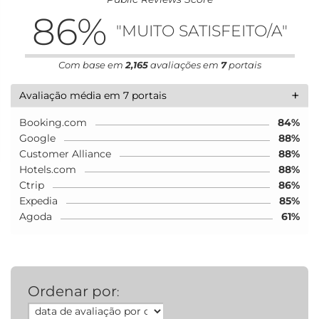
86
%
"MUITO SATISFEITO/A"
Com base em
2,165
avaliações em
7
portais
+
Avaliação média em 7 portais
Booking.com
84%
Google
88%
Customer Alliance
88%
Hotels.com
88%
Ctrip
86%
Expedia
85%
Agoda
61%
Ordenar por
: