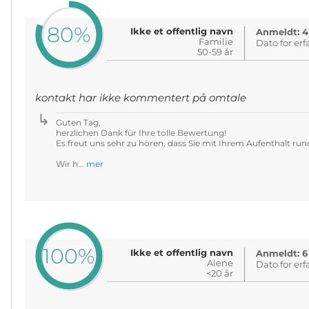
80%
Ikke et offentlig navn
Anmeldt: 4
Familie
Dato for erf
50-59 år
kontakt har ikke kommentert på omtale
Guten Tag,
herzlichen Dank für Ihre tolle Bewertung!
Es freut uns sehr zu hören, dass Sie mit Ihrem Aufenthalt ru
Wir h...
mer
100%
Ikke et offentlig navn
Anmeldt: 6
Alene
Dato for erf
<20 år