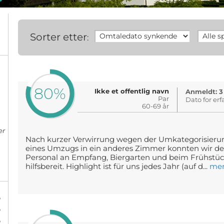
Sorter etter
:
80%
Ikke et offentlig navn
Anmeldt: 3
Par
Dato for erf
60-69 år
er
Nach kurzer Verwirrung wegen der Umkategorisieru
eines Umzugs in ein anderes Zimmer konnten wir de
Personal an Empfang, Biergarten und beim Frühstück
hilfsbereit. Highlight ist für uns jedes Jahr (auf d...
me
%
%
%