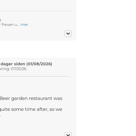
t.
 freuen u...
mer
 dager siden (01/08/2026)
aring: 07/2026
. Beer garden restaurant was
quite some time after, so we
.