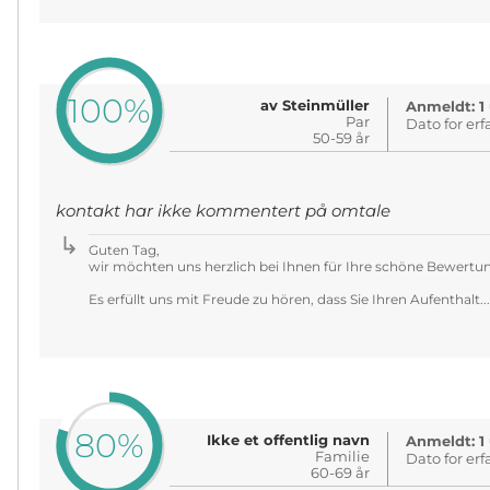
100%
av Steinmüller
Anmeldt: 1 
Par
Dato for erf
50-59 år
kontakt har ikke kommentert på omtale
Guten Tag,
wir möchten uns herzlich bei Ihnen für Ihre schöne Bewertu
Es erfüllt uns mit Freude zu hören, dass Sie Ihren Aufenthalt..
80%
Ikke et offentlig navn
Anmeldt: 1 
Familie
Dato for erf
60-69 år