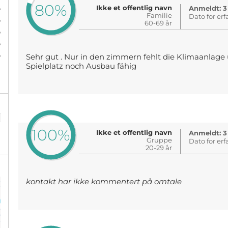
80%
%
Ikke et offentlig navn
Anmeldt: 3
Familie
Dato for erf
%
60-69 år
%
%
%
Sehr gut . Nur in den zimmern fehlt die Klimaanlage
Spielplatz noch Ausbau fähig
%
100%
Ikke et offentlig navn
Anmeldt: 3
Gruppe
Dato for erf
20-29 år
kontakt har ikke kommentert på omtale