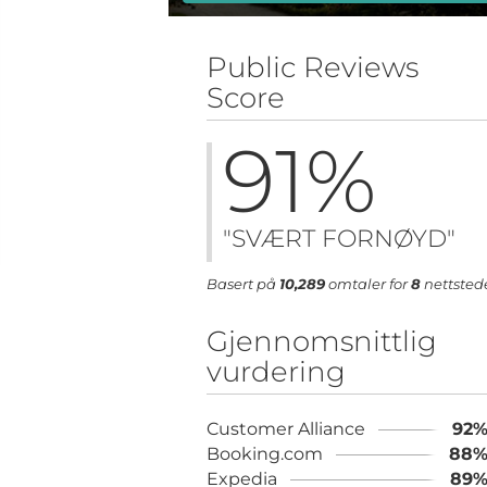
Public Reviews
Score
91
%
"SVÆRT FORNØYD"
Basert på
10,289
omtaler for
8
nettsted
Gjennomsnittlig
vurdering
Customer Alliance
92
Booking.com
88
Expedia
89