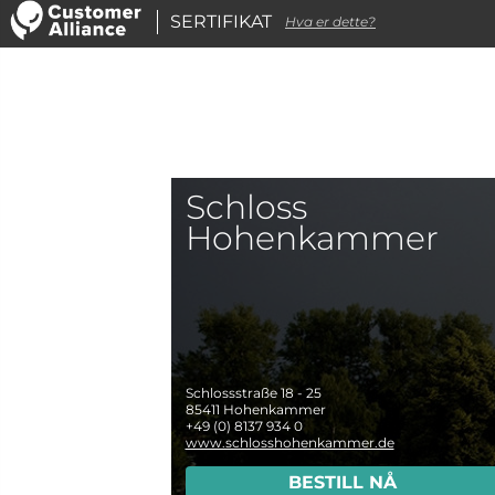
SERTIFIKAT
Hva er dette?
Schloss
Hohenkammer
Schlossstraße 18 - 25
85411
Hohenkammer
+49 (0) 8137 934 0
www.schlosshohenkammer.de
BESTILL NÅ