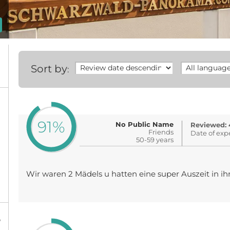
Sort by
:
91%
No Public Name
Reviewed: 
Friends
Date of exp
50-59 years
Wir waren 2 Mädels u hatten eine super Auszeit in ih
%