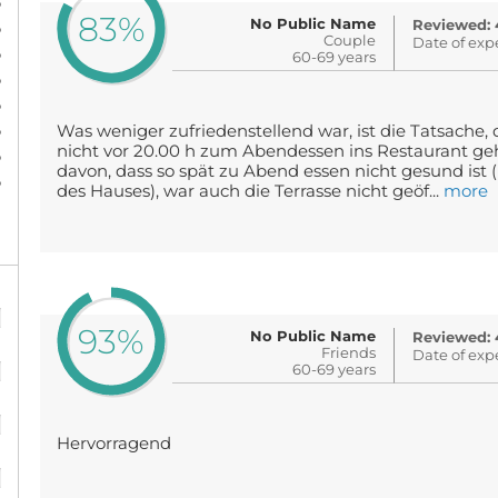
%
83%
No Public Name
Reviewed: 
%
Couple
Date of exp
%
60-69 years
%
%
%
Was weniger zufriedenstellend war, ist die Tatsache, 
nicht vor 20.00 h zum Abendessen ins Restaurant g
%
davon, dass so spät zu Abend essen nicht gesund ist
%
des Hauses), war auch die Terrasse nicht geöf...
more
%
93%
No Public Name
Reviewed: 
%
Friends
Date of exp
60-69 years
%
Hervorragend
%