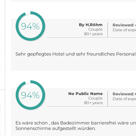
%
%
94%
By H.Röhm
Reviewed: 
Couple
Date of exp
%
80+ years
%
Sehr gepflegtes Hotel und sehr freundliches Personal
%
94%
No Public Name
Reviewed: 
Couple
Date of exp
80+ years
Es wäre schön , das Badezimmer barrierefrei wäre u
Sonnenschirme aufgestellt würden.