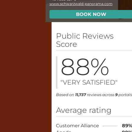
www.schwarzwald-panorama.com
BOOK NOW
Public Reviews
Score
88
%
"VERY SATISFIED"
Based on
11,737
reviews across
9
portals
Average rating
Customer Alliance
89