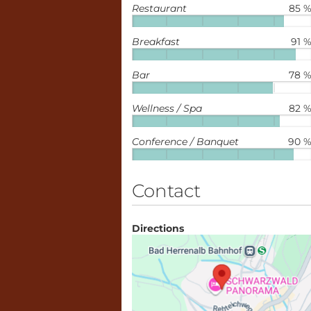
Restaurant
85 
Breakfast
91 
Bar
78 
Wellness / Spa
82 
Conference / Banquet
90 
Contact
Directions