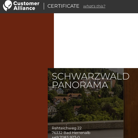
CERTIFICATE
what's this?
SCHWARZWALD
PANORAMA
Rehteichweg 22
76332
Bad Herrenalb
+49 7083 927-0