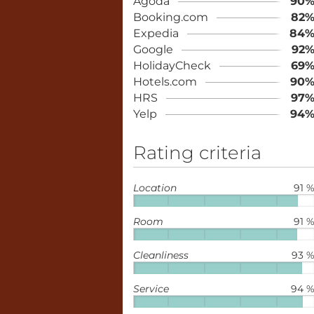
Agoda
90
Booking.com
82
Expedia
84
Google
92
HolidayCheck
69
Hotels.com
90
HRS
97
Yelp
94
Rating criteria
Location
91 
Room
91 
Cleanliness
93 
Service
94 