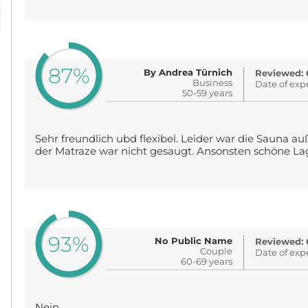
87%
By Andrea Türnich
Reviewed: 
Business
Date of exp
50-59 years
Sehr freundlich ubd flexibel. Leider war die Sauna au
der Matraze war nicht gesaugt. Ansonsten schöne La
93%
No Public Name
Reviewed: 
Couple
Date of exp
60-69 years
Nein