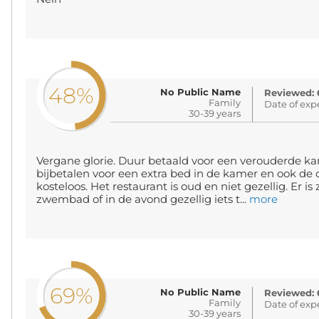
48%
No Public Name
Reviewed: 
Family
Date of exp
30-39 years
Vergane glorie. Duur betaald voor een verouderde k
bijbetalen voor een extra bed in de kamer en ook de
kosteloos. Het restaurant is oud en niet gezellig. Er is
zwembad of in de avond gezellig iets t...
more
69%
No Public Name
Reviewed: 
Family
Date of exp
30-39 years