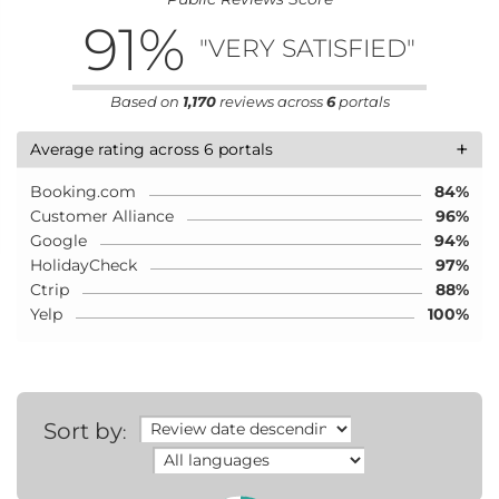
91
%
"VERY SATISFIED"
Based on
1,170
reviews across
6
portals
+
Average rating across 6 portals
Booking.com
84%
Customer Alliance
96%
Google
94%
HolidayCheck
97%
Ctrip
88%
Yelp
100%
Sort by
: