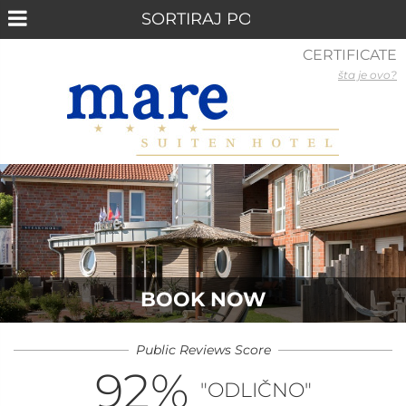
CERTIFICATE
šta je ovo?
BOOK NOW
Public Reviews Score
92
%
"ODLIČNO"