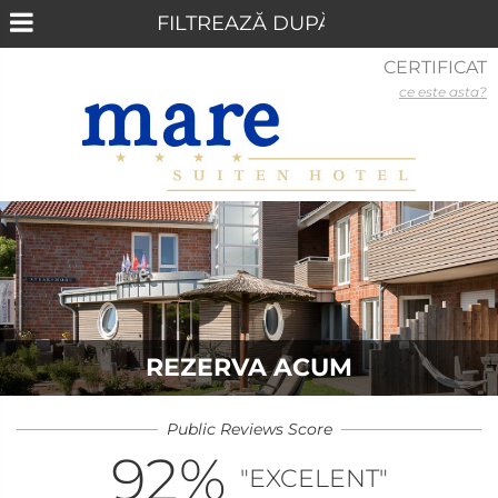
CERTIFICAT
ce este asta?
REZERVA ACUM
Public Reviews Score
92
%
"EXCELENT"