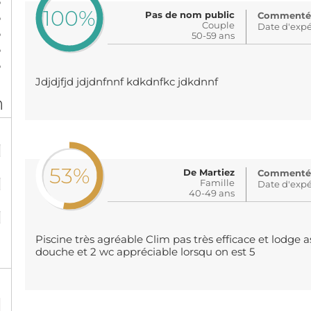
%
100%
Pas de nom public
Commenté: i
%
Couple
Date d'expé
%
50-59 ans
%
%
Jdjdjfjd jdjdnfnnf kdkdnfkc jdkdnnf
n
%
53%
%
De Martiez
Commenté: i
Famille
Date d'expé
40-49 ans
%
Piscine très agréable Clim pas très efficace et lodge 
douche et 2 wc appréciable lorsqu on est 5