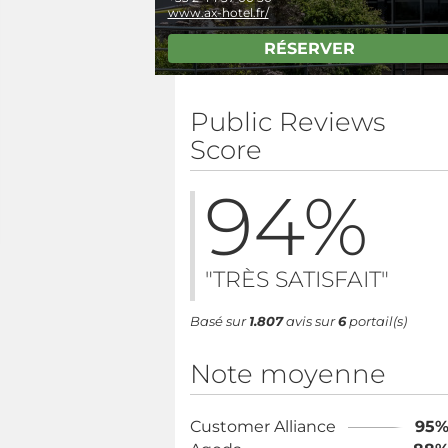
www.ax-hotel.fr/
RÉSERVER
Public Reviews
Score
94
%
"TRÈS SATISFAIT"
Basé sur
1.807
avis sur
6
portail(s)
Note moyenne
Customer Alliance
95