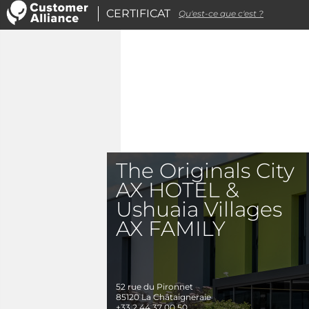
CERTIFICAT
Qu'est-ce que c'est ?
The Originals City
AX HOTEL &
Ushuaia Villages
AX FAMILY
52 rue du Pironnet
85120
La Châtaigneraie
+33 2 44 37 00 50