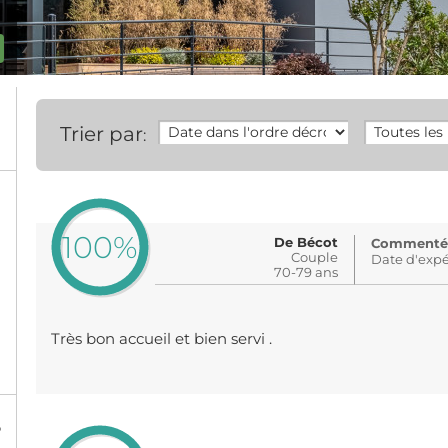
Trier par
:
100%
De Bécot
Commenté: i
Couple
Date d'expé
70-79 ans
Très bon accueil et bien servi .
%