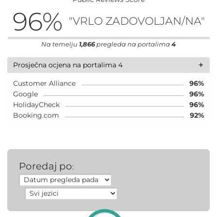
96
%
"VRLO ZADOVOLJAN/NA"
Na temelju
1,866
pregleda na portalima
4
+
Prosječna ocjena na portalima 4
Customer Alliance
96%
Google
96%
HolidayCheck
96%
Booking.com
92%
Poredaj po
: