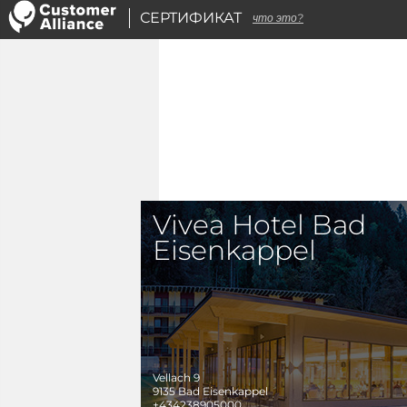
СЕРТИФИКАТ
что это?
Vivea Hotel Bad
Eisenkappel
Vellach 9
9135
Bad Eisenkappel
+434238905000