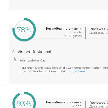
%
%
78%
Нет публичного имени
%
Reviewed: 3
Friends
Дата опыта
60-69 years
%
Schön nett funktional
%
Sehr geehrter Gast,
%
herzlichen Dank, dass Sie sich die Zeit genommen haben, Ih
Ihrem Aufenthalt mit uns zu tei...
подробнее
93%
Нет публичного имени
Reviewed: 3
Alone
Дата опыта