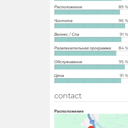
Расположение
89 
Чистота
96 
Велнес / Спа
91 
Развлекательная программа
84 
Обслуживание
95 
Цена
91 
contact
Расположение