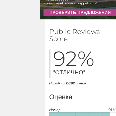
www.vivea-bad-eisenkappel.com/
ПРОВЕРИТЬ ПРЕДЛОЖЕНИЯ
Public Reviews
Score
92
%
"ОТЛИЧНО"
Исходя из
2,892
оценок
Оценка
Номер
91 