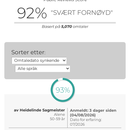
92
%
"SVÆRT FORNØYD"
Basert på
5,070
omtaler
Sorter etter
:
93%
av Heidelinde Sagmeister
Anmeldt: 3 dager siden
Alene
(04/08/2026)
50-59 år
Dato for erfaring:
07/2026