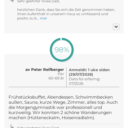
Sehr geehrter Vivea Gast,
herzlichen Dank, dass Sie sich die Zeit genommen haben,
Ihren Aufenthalt in unserem Haus so umfassend und
positiv zu b...
mer
98%
av Peter Reifberger
Anmeldt: 1 uke siden
Par
(29/07/2026)
60-69 år
Dato for erfaring:
07/2026
Frühstücksbuffet, Abendessen, Schwimmbecken
außen, Sauna, kurze Wege, Zimmer, alles top. Auch
die Morgengymnastik war professionell und
kurzweilig. Wir konnten 2 schöne Wanderungen
machen (Hütteneckalm, Hoisenradlalm).
Sehr geehrter Vivea Gast,