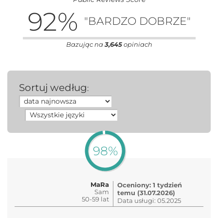
92
%
"BARDZO DOBRZE"
Bazując na
3,645
opiniach
Sortuj według
:
98%
MaRa
Oceniony: 1 tydzień
Sam
temu (31.07.2026)
50-59 lat
Data usługi: 05.2025